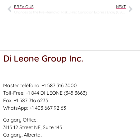
PREVIOUS
NEXT
Changes to the Pre-Removal Risk Assessment (PRRA) for Venezuelans
First Canadian Express Entry (CEC) Draw of 2025: What You Need to Know
Di Leone Group Inc.
Master teléfono: +1 587 316 3000
Toll-Free: +1 844 DI LEONE (345 3663)
Fax: +1 587 316 6233
WhatsApp: +1 403 667 92 63
Calgary Office:
3115 12 Street NE, Suite 145
Calgary, Alberta,