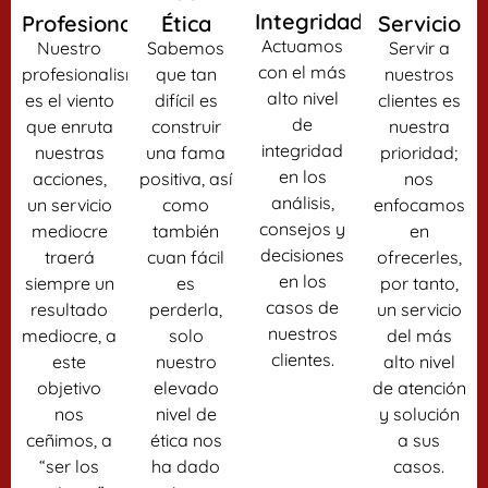
Integridad
Profesionalismo
Ética
Servicio
Actuamos
Nuestro
Sabemos
Servir a
con el más
profesionalismo
que tan
nuestros
alto nivel
es el viento
difícil es
clientes es
de
que enruta
construir
nuestra
integridad
nuestras
una fama
prioridad;
en los
acciones,
positiva, así
nos
análisis,
un servicio
como
enfocamos
consejos y
mediocre
también
en
decisiones
traerá
cuan fácil
ofrecerles,
en los
siempre un
es
por tanto,
casos de
resultado
perderla,
un servicio
nuestros
mediocre, a
solo
del más
clientes.
este
nuestro
alto nivel
objetivo
elevado
de atención
nos
nivel de
y solución
ceñimos, a
ética nos
a sus
“ser los
ha dado
casos.