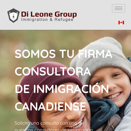
SOMOS TU FIRMA
CONSULTORA
DE INMIGRACIÓN
CANADIENSE
Solicita una consulta con uno de
nuestros consultores de inmigración.