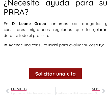
¿Necesita ayuda para su
PRRA?
En
Di Leone Group
contamos con abogados y
consultores migratorios regulados que lo guiarán
durante todo el proceso.
📅 Agende una consulta inicial para evaluar su caso 👉
Solicitar una cita
PREVIOUS
NEXT
Update on LMIA Processing: Impact of New Unemployment Rates in Canada (April 2025)
Pre-Removal Risk Assessment (PRRA): Protecting Those at Risk