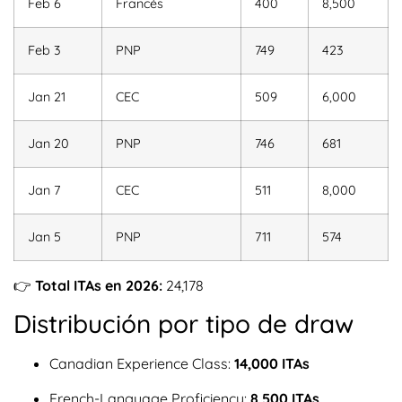
Feb 6
Francés
400
8,500
Feb 3
PNP
749
423
Jan 21
CEC
509
6,000
Jan 20
PNP
746
681
Jan 7
CEC
511
8,000
Jan 5
PNP
711
574
👉
Total ITAs en 2026:
24,178
Distribución por tipo de draw
Canadian Experience Class:
14,000 ITAs
French-Language Proficiency:
8,500 ITAs