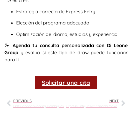
ITA está en:
Estrategia correcta de Express Entry
Elección del programa adecuado
Optimización de idioma, estudios y experiencia
🎯
Agenda tu consulta personalizada con Di Leone
Group
y evalúa si este tipo de draw puede funcionar
para ti.
Solicitar una cita
PREVIOUS
NEXT
First Canada Working Holiday Visa Draw 2026: Over 10,000 Invitations Issued
Express Entry 2026: Canada Makes History with the Largest French-Language Draw